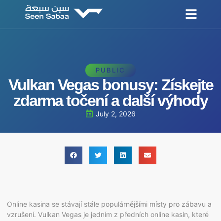
About Us
Booth Creation
Contact Us
PUBLIC
Vulkan Vegas bonusy: Získejte
zdarma točení a další výhody
July 2, 2026
Online kasina se stávají stále populárnějšími místy pro zábavu a
vzrušení. Vulkan Vegas je jedním z předních online kasin, které