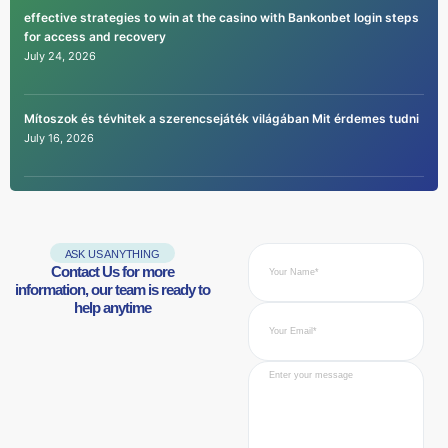
effective strategies to win at the casino with Bankonbet login steps
for access and recovery
July 24, 2026
Mítoszok és tévhitek a szerencsejáték világában Mit érdemes tudni
July 16, 2026
ASK US ANYTHING
Contact Us for more
information, our team is ready to
help anytime